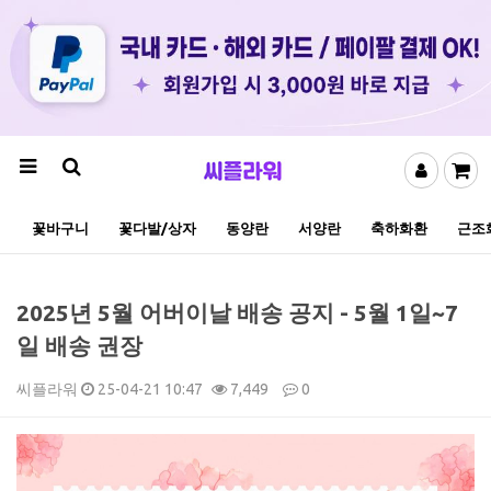
꽃바구니
꽃다발/상자
동양란
서양란
축하화환
근조
2025년 5월 어버이날 배송 공지 - 5월 1일~7
일 배송 권장
씨플라워
25-04-21 10:47
7,449
0
본문