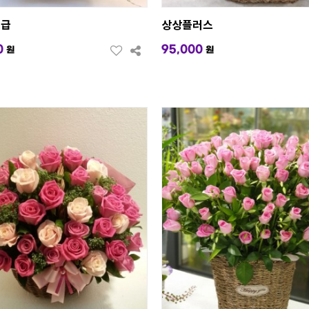
고급
상상플러스
0
95,000
원
원