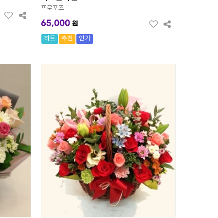
프로포즈
65,000
원
히트
추천
인기