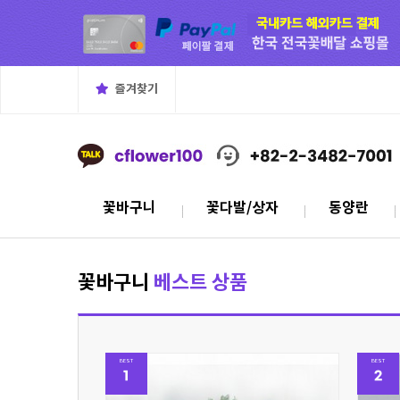
즐겨찾기
꽃바구니
꽃다발/상자
동양란
꽃바구니
베스트 상품
BEST
BEST
1
2