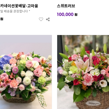
 카네이션꽃배달-고마움
스위트러브
~7일 배송을 권장합니다 *
100,000
원
원