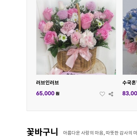
러브인러브
수국혼
65,000
83,0
원
꽃바구니
아름다운 사랑의 마음, 따뜻한 감사의 