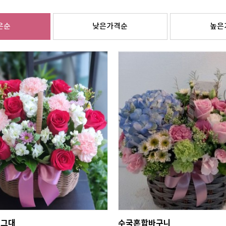
은순
낮은가격순
높은
 그대
수국혼합바구니