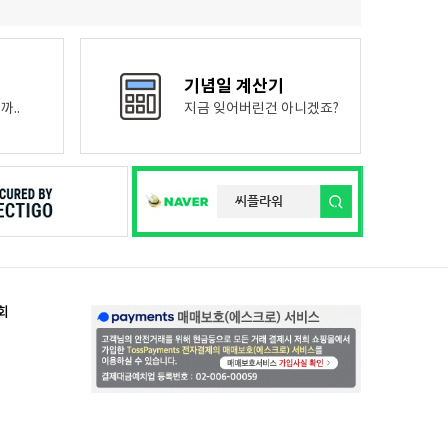
기념일 계산기
까..
지금 잊어버린건 아니겠죠?
회