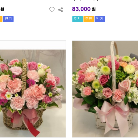
83,000
원
원
천
인기
히트
추천
인기