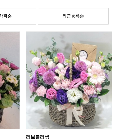
가격순
최근등록순
러브블러썸