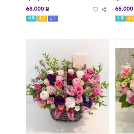
68,000
65,000
원
히트
추천
인기
히트
추