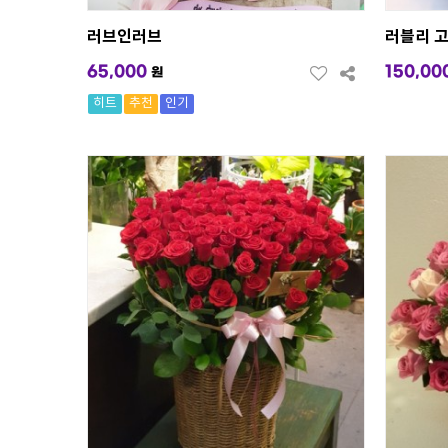
러브인러브
러블리 
65,000
150,00
원
히트
추천
인기