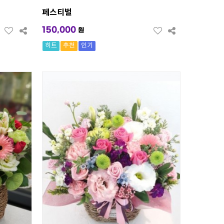
페스티벌
150,000
원
히트
추천
인기