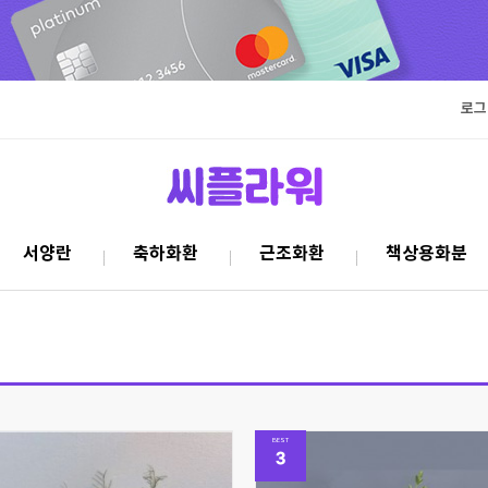
로그
서양란
축하화환
근조화환
책상용화분
BEST
3