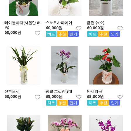
테이블야자(서울만 배
스노우사파이어
금전수(소)
송)
60,000
원
60,000
원
60,000
원
히트
추천
인기
히트
추천
인기
산천보세
핑크 호접란 2대
안시리움
60,000
원
65,000
원
65,000
원
히트
추천
인기
히트
추천
인기