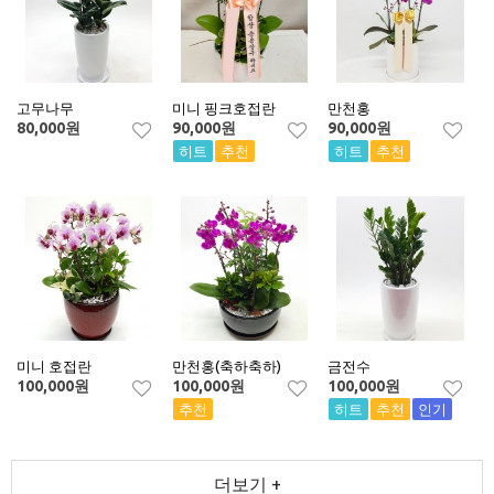
고무나무
미니 핑크호접란
만천홍
80,000
원
90,000
원
90,000
원
히트
추천
히트
추천
미니 호접란
만천홍(축하축하)
금전수
100,000
원
100,000
원
100,000
원
추천
히트
추천
인기
더보기 +