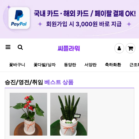
꽃바구니
꽃다발/상자
동양란
서양란
축하화환
근조
승진/영전/취임
베스트 상품