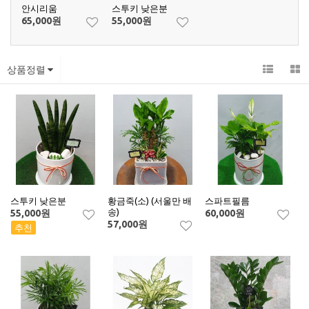
안시리움
스투키 낮은분
65,000
원
55,000
원
상품정렬
스투키 낮은분
황금죽(소) (서울만 배
스파트필름
송)
55,000
원
60,000
원
57,000
원
추천