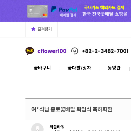
즐겨찾기
꽃바구니
꽃다발/상자
동양란
여*석님 종로꽃배달 퇴임식 축하화환
씨플라워