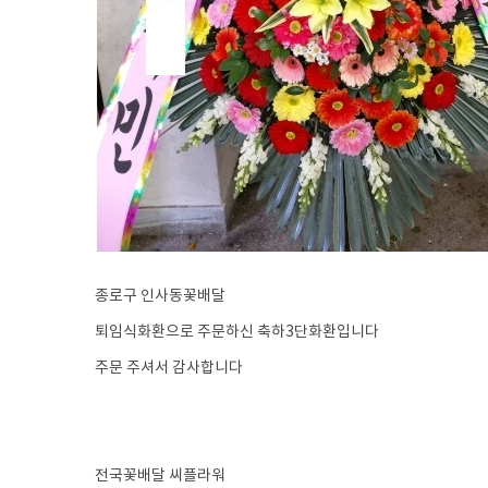
종로구 인사동꽃배달
퇴임식화환으로 주문하신 축하3단화환입니다
주문 주셔서 감사합니다
전국꽃배달 씨플라워