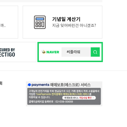
기념일 계산기
까..
지금 잊어버린건 아니겠죠?
회