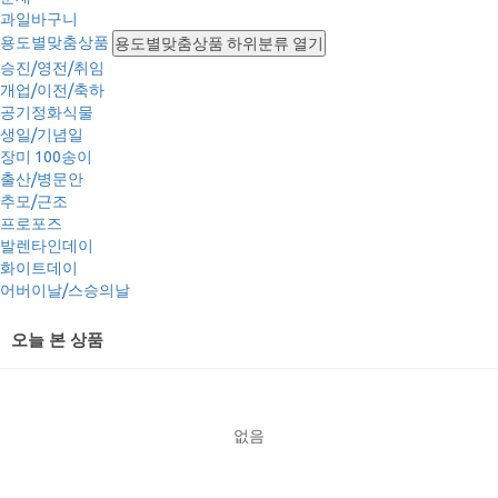
과일바구니
용도별맞춤상품
용도별맞춤상품 하위분류 열기
승진/영전/취임
개업/이전/축하
공기정화식물
생일/기념일
장미 100송이
출산/병문안
추모/근조
프로포즈
발렌타인데이
화이트데이
어버이날/스승의날
오늘 본 상품
없음