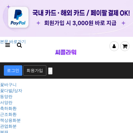
본문 바로가기
회
로그인
회원가입
원
로
그
꽃바구니
인
꽃다발/상자
동양란
서양란
축하화환
근조화환
책상용화분
관엽화분
분재