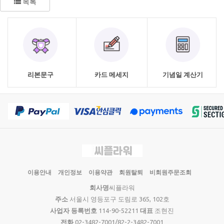
목록
리본문구
카드 메세지
기념일 계산기
이용안내
개인정보
이용약관
회원탈퇴
비회원주문조회
회사명
씨플라워
주소
서울시 영등포구 도림로 365, 102호
사업자 등록번호
114-90-52211
대표
조현진
전화
02-3482-7001/82-2-3482-7001