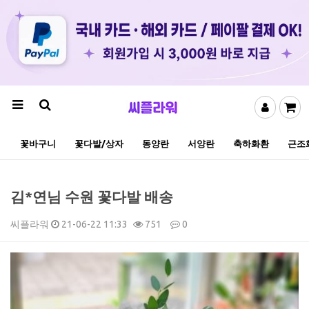
꽃바구니
꽃다발/상자
동양란
서양란
축하화환
근조
김*연님 수원 꽃다발 배송
씨플라워
21-06-22 11:33
751
0
본문