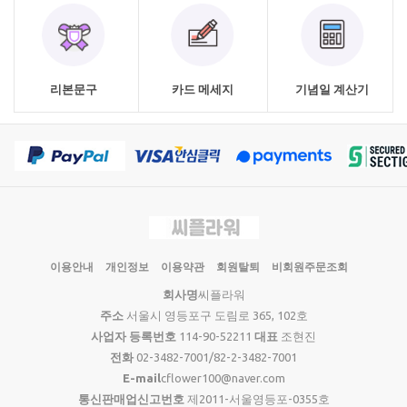
리본문구
카드 메세지
기념일 계산기
이용안내
개인정보
이용약관
회원탈퇴
비회원주문조회
회사명
씨플라워
주소
서울시 영등포구 도림로 365, 102호
사업자 등록번호
114-90-52211
대표
조현진
전화
02-3482-7001/82-2-3482-7001
E-mail
cflower100@naver.com
통신판매업신고번호
제2011-서울영등포-0355호