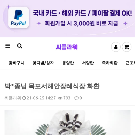
꽃바구니
꽃다발/상자
동양란
서양란
축하화환
근조
박*종님 목포서해안장례식장 화환
씨플라워
21-06-25 14:27
793
0
본문