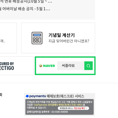
추석 연휴 배송공지(10월 5일 ~ …
월 어버이날 배송 공지 - 5월 1…
기념일 계산기
까..
지금 잊어버린건 아니겠죠?
회