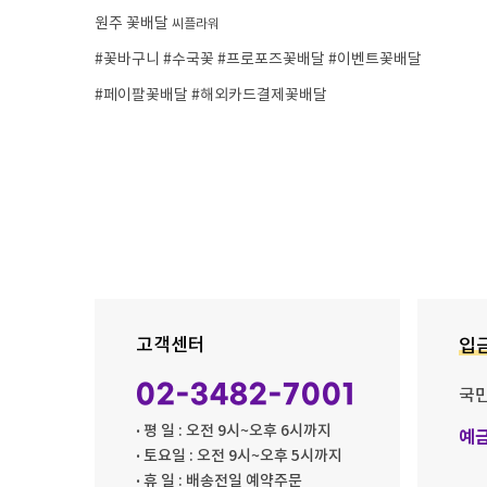
원주 꽃배달
씨플라워
#꽃바구니 #수국꽃 #프로포즈꽃배달 #이벤트꽃배달
#페이팔꽃배달 #해외카드결제꽃배달
고객센터
입
02-3482-7001
국
· 평 일 : 오전 9시~오후 6시까지
예
· 토요일 : 오전 9시~오후 5시까지
· 휴 일 : 배송전일 예약주문