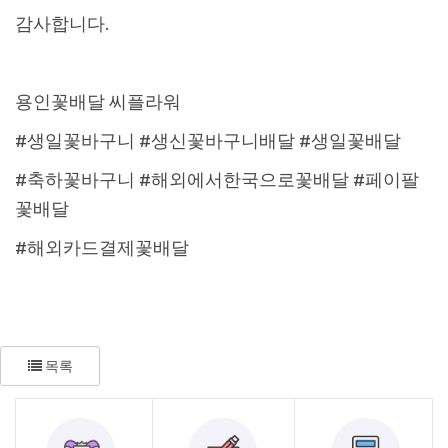
감사합니다.
용인꽃배달 씨플라워
#생일꽃바구니 #생신꽃바구니배달 #생일꽃배달
#축하꽃바구니 #해외에서한국으로꽃배달 #페이팔
꽃배달
#해외카드결제꽃배달
목록