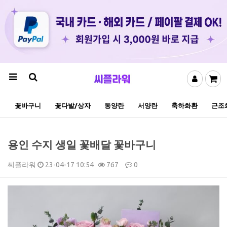
꽃바구니
꽃다발/상자
동양란
서양란
축하화환
근조
용인 수지 생일 꽃배달 꽃바구니
씨플라워
23-04-17 10:54
767
0
본문