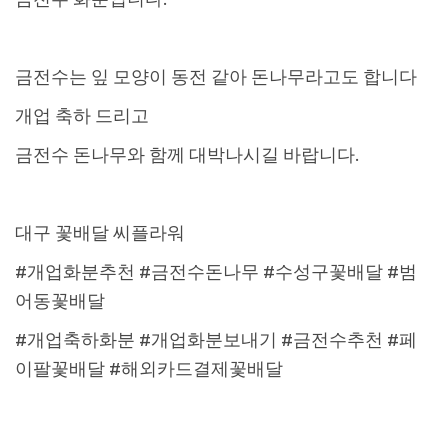
금전수는 잎 모양이 동전 같아 돈나무라고도 합니다
개업 축하 드리고
금전수 돈나무와 함께 대박나시길 바랍니다.
대구 꽃배달 씨플라워
#개업화분추천 #금전수돈나무 #수성구꽃배달 #범
어동꽃배달
#개업축하화분 #개업화분보내기 #금전수추천 #페
이팔꽃배달 #해외카드결제꽃배달