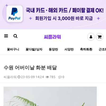
꽃바구니
꽃다발/상자
동양란
서양란
축하화환
근조
수원 어버이날 화분 배달
씨플라워
23-05-09 14:24
785
0
본문