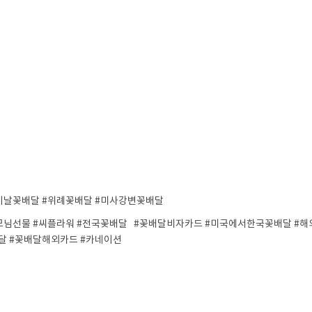
이날꽃배달 #위례꽃배달 #미사강변꽃배달
모님선물 #씨플라워 #전국꽃배달 #꽃배달비자카드 #미국에서한국꽃배달 #해
달 #꽃배달해외카드 #카네이션