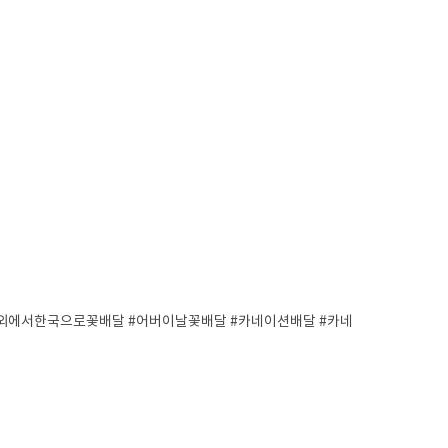
외에서한국으로꽃배달 #어버이날꽃배달 #카네이션배달 #카네