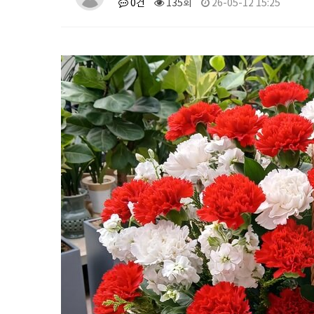
0건
135회
26-05-12 15:25