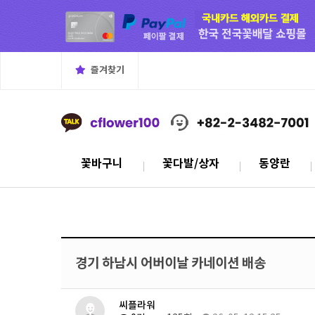
즐겨찾기
꽃바구니
꽃다발/상자
동양란
경기 하남시 어버이날 카네이션 배송
씨플라워