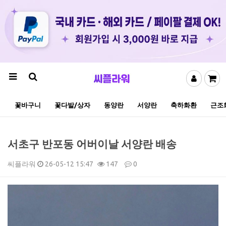
꽃바구니
꽃다발/상자
동양란
서양란
축하화환
근조
서초구 반포동 어버이날 서양란 배송
씨플라워
26-05-12 15:47
147
0
본문