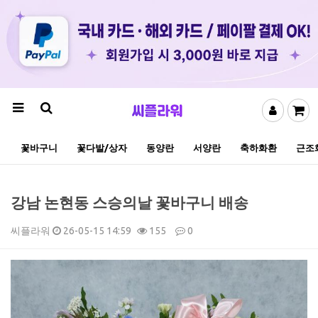
꽃바구니
꽃다발/상자
동양란
서양란
축하화환
근조
강남 논현동 스승의날 꽃바구니 배송
씨플라워
26-05-15 14:59
155
0
본문