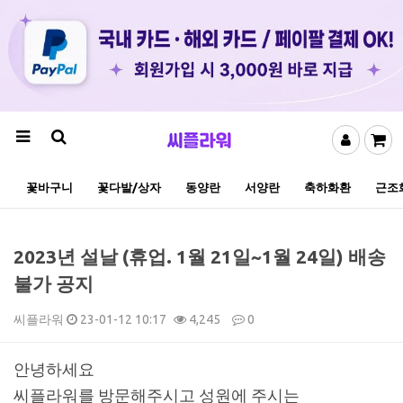
꽃바구니
꽃다발/상자
동양란
서양란
축하화환
근조
2023년 설날 (휴업. 1월 21일~1월 24일) 배송
불가 공지
씨플라워
23-01-12 10:17
4,245
0
본문
안녕하세요
씨플라워를 방문해주시고 성원에 주시는