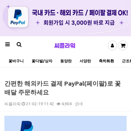
꽃바구니
꽃다발/상자
동양란
서양란
축하화환
근조
간편한 해외카드 결제 PayPal(페이팔)로 꽃
배달 주문하세요
씨플라워
21-02-19 11:42
4,904
0
본문