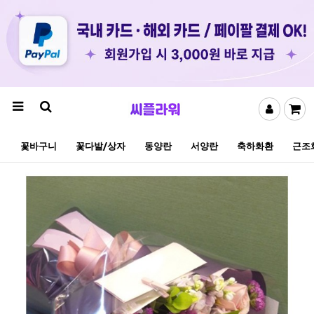
꽃바구니
꽃다발/상자
동양란
서양란
축하화환
근조