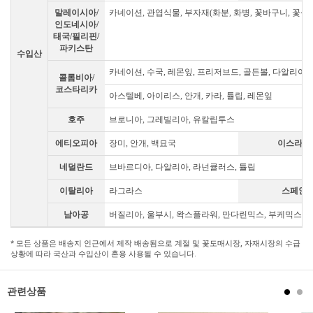
말레이시아/
카네이션, 관엽식물, 부자재(화분, 화병, 꽃바구니, 꽃상자
인도네시아/
태국/필리핀/
파키스탄
수입산
카네이션, 수국, 레몬잎, 프리저브드, 골든볼, 다알리아,
콜롬비아/
코스타리카
아스텔베, 아이리스, 안개, 카라, 튤립, 레몬잎
호주
브로니아, 그레빌리아, 유칼립투스
에티오피아
장미, 안개, 백묘국
이스라엘
네덜란드
브바르디아, 다알리아, 라넌큘러스, 튤립
이탈리아
라그라스
스페인
남아공
버질리아, 울부시, 왁스플라워, 만다린믹스, 부케믹스, 
* 모든 상품은 배송지 인근에서 제작 배송됨으로 계절 및 꽃도매시장, 자재시장의 수급
상황에 따라 국산과 수입산이 혼용 사용될 수 있습니다.
관련상품