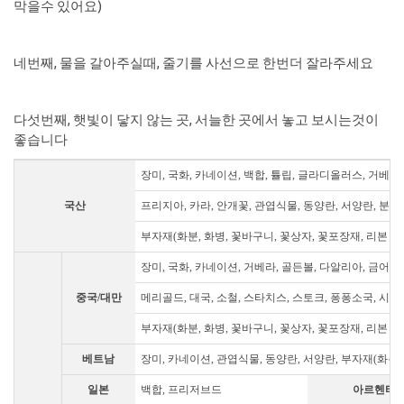
막을수 있어요)
네번째, 물을 갈아주실때, 줄기를 사선으로 한번더 잘라주세요
다섯번째, 햇빛이 닿지 않는 곳, 서늘한 곳에서 놓고 보시는것이
좋습니다
장미, 국화, 카네이션, 백합, 튤립, 글라디올러스, 거베라
국산
프리지아, 카라, 안개꽃, 관엽식물, 동양란, 서양란, 분재
부자재(화분, 화병, 꽃바구니, 꽃상자, 꽃포장재, 리본 등
장미, 국화, 카네이션, 거베라, 골든볼, 다알리아, 금어초
중국/대만
메리골드, 대국, 소철, 스타치스, 스토크, 퐁퐁소국, 시네신
부자재(화분, 화병, 꽃바구니, 꽃상자, 꽃포장재, 리본 등
베트남
장미, 카네이션, 관엽식물, 동양란, 서양란, 부자재(화분
일본
백합, 프리저브드
아르헨티