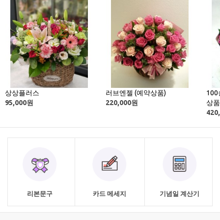
상상플러스
러브엔젤 (예약상품)
10
95,000
원
220,000
원
상품
420
리본문구
카드 메세지
기념일 계산기