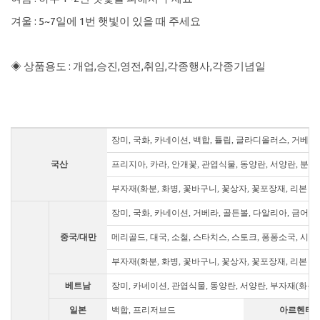
겨울 : 5~7일에 1번 햇빛이 있을 때 주세요
◈ 상품용도 : 개업,승진,영전,취임,각종행사,각종기념일
장미, 국화, 카네이션, 백합, 튤립, 글라디올러스, 거베라
국산
프리지아, 카라, 안개꽃, 관엽식물, 동양란, 서양란, 분재
부자재(화분, 화병, 꽃바구니, 꽃상자, 꽃포장재, 리본 등
장미, 국화, 카네이션, 거베라, 골든볼, 다알리아, 금어초
중국/대만
메리골드, 대국, 소철, 스타치스, 스토크, 퐁퐁소국, 시네신
부자재(화분, 화병, 꽃바구니, 꽃상자, 꽃포장재, 리본 등
베트남
장미, 카네이션, 관엽식물, 동양란, 서양란, 부자재(화분
일본
백합, 프리저브드
아르헨티