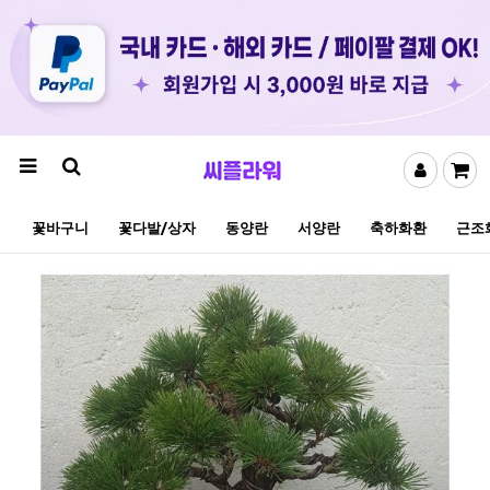
꽃바구니
꽃다발/상자
동양란
서양란
축하화환
근조