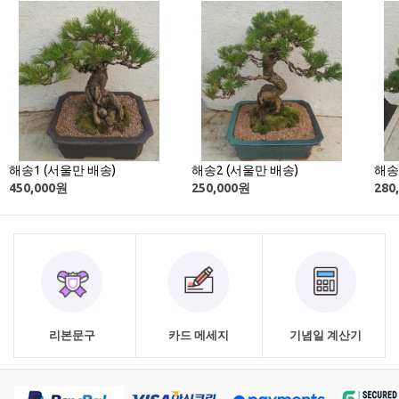
해송1 (서울만 배송)
해송2 (서울만 배송)
해송
450,000
원
250,000
원
280
리본문구
카드 메세지
기념일 계산기