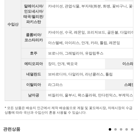
말레이시아/
카네이션, 관엽식물, 부자재(화분, 화병, 꽃바구니, 꽃상자
인도네시아/
태국/필리핀/
파키스탄
수입산
카네이션, 수국, 레몬잎, 프리저브드, 골든볼, 다알리아,
콜롬비아/
코스타리카
아스텔베, 아이리스, 안개, 카라, 튤립, 레몬잎
호주
브로니아, 그레빌리아, 유칼립투스
에티오피아
장미, 안개, 백묘국
이스라엘
네덜란드
브바르디아, 다알리아, 라넌큘러스, 튤립
이탈리아
라그라스
스페인
남아공
버질리아, 울부시, 왁스플라워, 만다린믹스, 부케믹스, 
* 모든 상품은 배송지 인근에서 제작 배송됨으로 계절 및 꽃도매시장, 자재시장의 수급
상황에 따라 국산과 수입산이 혼용 사용될 수 있습니다.
관련상품