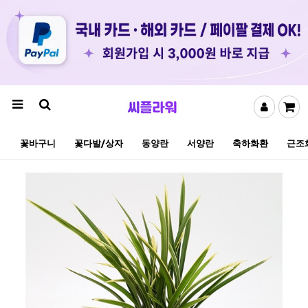
꽃바구니
꽃다발/상자
동양란
서양란
축하화환
근조