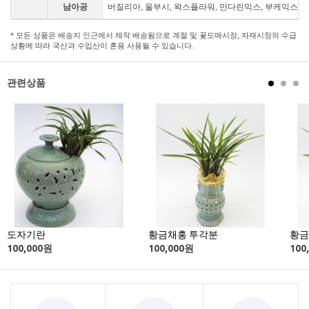
남아공
버질리아, 울부시, 왁스플라워, 만다린믹스, 부케믹스, 
* 모든 상품은 배송지 인근에서 제작 배송됨으로 계절 및 꽃도매시장, 자재시장의 수급
상황에 따라 국산과 수입산이 혼용 사용될 수 있습니다.
관련상품
도자기란
황금채홍 투각분
황금
100,000
원
100,000
원
100