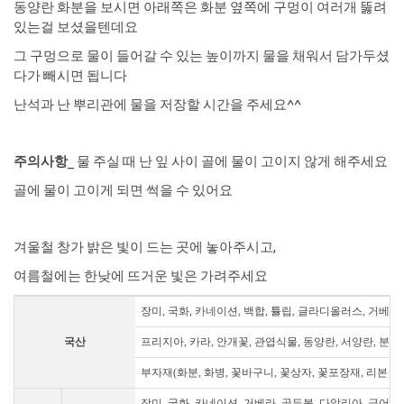
동양란 화분을 보시면 아래쪽은 화분 옆쪽에 구멍이 여러개 뚫려
있는걸 보셨을텐데요
그 구멍으로 물이 들어갈 수 있는 높이까지 물을 채워서 담가두셨
다가 빼시면 됩니다
난석과 난 뿌리관에 물을 저장할 시간을 주세요^^
주의사항
_ 물 주실 때 난 잎 사이 골에 물이 고이지 않게 해주세요
골에 물이 고이게 되면 썩을 수 있어요
​겨울철 창가 밝은 빛이 드는 곳에 놓아주시고,
여름철에는 한낮에 뜨거운 빛은 가려주세요
장미, 국화, 카네이션, 백합, 튤립, 글라디올러스, 거베라
국산
프리지아, 카라, 안개꽃, 관엽식물, 동양란, 서양란, 분재
부자재(화분, 화병, 꽃바구니, 꽃상자, 꽃포장재, 리본 등
장미, 국화, 카네이션, 거베라, 골든볼, 다알리아, 금어초