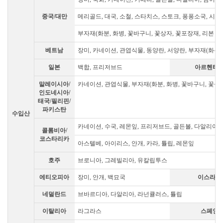
중국/대만
메리골드, 대국, 소철, 스타치스, 스토크, 퐁퐁소국, 시네신
부자재(화분, 화병, 꽃바구니, 꽃상자, 꽃포장재, 리본 등
베트남
장미, 카네이션, 관엽식물, 동양란, 서양란, 부자재(화분
일본
백합, 프리저브드
아르헨티
말레이시아/
카네이션, 관엽식물, 부자재(화분, 화병, 꽃바구니, 꽃상자
인도네시아/
태국/필리핀/
파키스탄
수입산
카네이션, 수국, 레몬잎, 프리저브드, 골든볼, 다알리아,
콜롬비아/
코스타리카
아스텔베, 아이리스, 안개, 카라, 튤립, 레몬잎
호주
브로니아, 그레빌리아, 유칼립투스
에티오피아
장미, 안개, 백묘국
이스라엘
네덜란드
브바르디아, 다알리아, 라넌큘러스, 튤립
이탈리아
라그라스
스페인