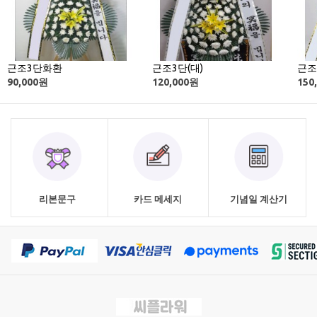
근조3단화환
근조3단(대)
근조
90,000
원
120,000
원
150
리본문구
카드 메세지
기념일 계산기