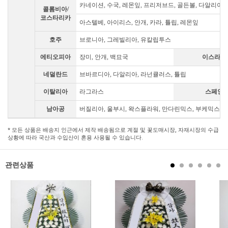
카네이션, 수국, 레몬잎, 프리저브드, 골든볼, 다알리아,
콜롬비아/
코스타리카
아스텔베, 아이리스, 안개, 카라, 튤립, 레몬잎
호주
브로니아, 그레빌리아, 유칼립투스
에티오피아
장미, 안개, 백묘국
이스라엘
네덜란드
브바르디아, 다알리아, 라넌큘러스, 튤립
이탈리아
라그라스
스페인
남아공
버질리아, 울부시, 왁스플라워, 만다린믹스, 부케믹스, 
* 모든 상품은 배송지 인근에서 제작 배송됨으로 계절 및 꽃도매시장, 자재시장의 수급
상황에 따라 국산과 수입산이 혼용 사용될 수 있습니다.
관련상품