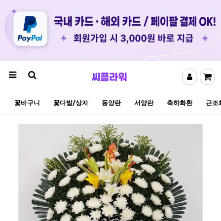
꽃바구니
꽃다발/상자
동양란
서양란
축하화환
근조