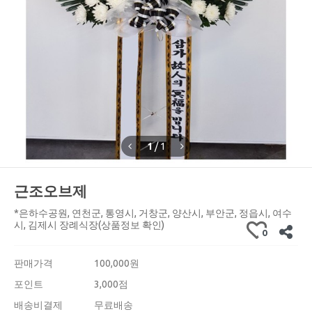
1
/
1
근조오브제
*은하수공원, 연천군, 통영시, 거창군, 양산시, 부안군, 정읍시, 여수
시, 김제시 장례식장(상품정보 확인)
0
판매가격
100,000
원
포인트
3,000점
배송비결제
무료배송