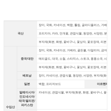
장미, 국화, 카네이션, 백합, 튤립, 글라디올러스, 거베라
국산
프리지아, 카라, 안개꽃, 관엽식물, 동양란, 서양란, 분재
부자재(화분, 화병, 꽃바구니, 꽃상자, 꽃포장재, 리본 등
장미, 국화, 카네이션, 거베라, 골든볼, 다알리아, 금어초
중국/대만
메리골드, 대국, 소철, 스타치스, 스토크, 퐁퐁소국, 시네신
부자재(화분, 화병, 꽃바구니, 꽃상자, 꽃포장재, 리본 등
베트남
장미, 카네이션, 관엽식물, 동양란, 서양란, 부자재(화분
일본
백합, 프리저브드
아르헨티
말레이시아/
카네이션, 관엽식물, 부자재(화분, 화병, 꽃바구니, 꽃상자
인도네시아/
태국/필리핀/
파키스탄
수입산