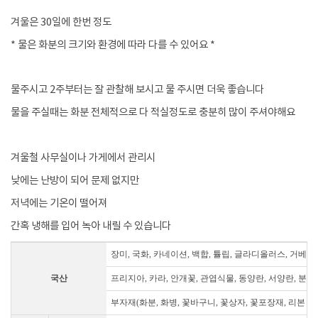
겨울은 30일에 한번 정도
* 물은 화분의 크기와 환경에 따라 다를 수 있어요 *
물주시고 2주부터는 잘 관찰해 보시고 물 주시면 더욱 좋습니다
물을 주실때는 화분 전체적으로 다 적실정도로 충분히 많이 주셔야해요
겨울철 사무실이나 가게에서 관리시
낮에는 난방이 되어 문제 없지만
저녁에는 기온이 떨어져
간혹 냉해를 입어 녹아 내릴 수 있습니다
장미, 국화, 카네이션, 백합, 튤립, 글라디올러스, 거베라
국산
프리지아, 카라, 안개꽃, 관엽식물, 동양란, 서양란, 분재
부자재(화분, 화병, 꽃바구니, 꽃상자, 꽃포장재, 리본 등