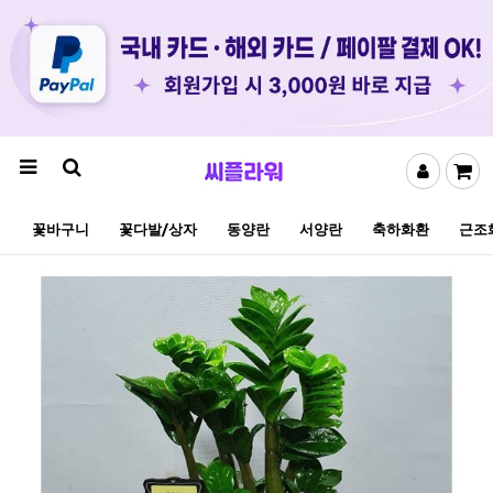
꽃바구니
꽃다발/상자
동양란
서양란
축하화환
근조