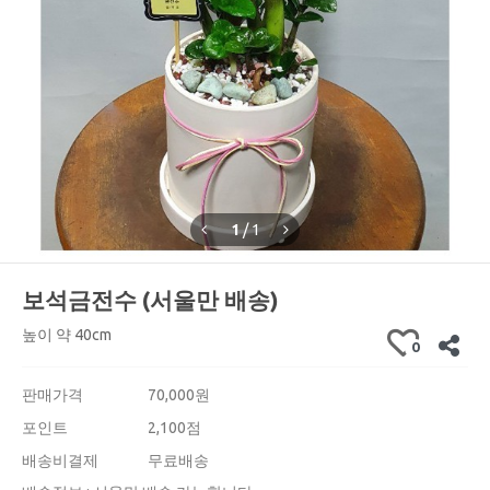
1
/
1
보석금전수 (서울만 배송)
높이 약 40cm
0
판매가격
70,000
원
포인트
2,100점
배송비결제
무료배송