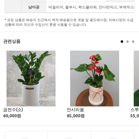
남아공
버질리아, 울부시, 왁스플라워, 만다린믹스, 부케믹스, 
* 모든 상품은 배송지 인근에서 제작 배송됨으로 계절 및 꽃도매시장, 자재시장의 수급
상황에 따라 국산과 수입산이 혼용 사용될 수 있습니다.
관련상품
금전수(소)
안시리움
스투
60,000
원
65,000
원
55,