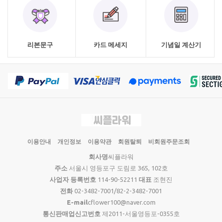
리본문구
카드 메세지
기념일 계산기
이용안내
개인정보
이용약관
회원탈퇴
비회원주문조회
회사명
씨플라워
주소
서울시 영등포구 도림로 365, 102호
사업자 등록번호
114-90-52211
대표
조현진
전화
02-3482-7001/82-2-3482-7001
E-mail
cflower100@naver.com
통신판매업신고번호
제2011-서울영등포-0355호