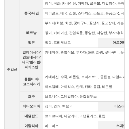
장미, 국화, 카네이션, 거베라, 골든볼, 다알리아, 금어초
중국/대만
메리골드, 대국, 소철, 스타치스, 스토크, 퐁퐁소국, 시네신
부자재(화분, 화병, 꽃바구니, 꽃상자, 꽃포장재, 리본 등
베트남
장미, 카네이션, 관엽식물, 동양란, 서양란, 부자재(화분
일본
백합, 프리저브드
아르헨티
말레이시아/
카네이션, 관엽식물, 부자재(화분, 화병, 꽃바구니, 꽃상자
인도네시아/
태국/필리핀/
파키스탄
수입산
카네이션, 수국, 레몬잎, 프리저브드, 골든볼, 다알리아,
콜롬비아/
코스타리카
아스텔베, 아이리스, 안개, 카라, 튤립, 레몬잎
호주
브로니아, 그레빌리아, 유칼립투스
에티오피아
장미, 안개, 백묘국
이스라엘
네덜란드
브바르디아, 다알리아, 라넌큘러스, 튤립
이탈리아
라그라스
스페인