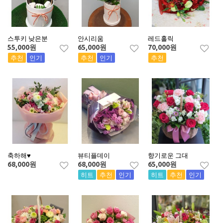
스투키 낮은분
안시리움
레드홀릭
55,000
원
65,000
원
70,000
원
추천
인기
추천
인기
추천
축하해♥
뷰티플데이
향기로운 그대
68,000
원
68,000
원
65,000
원
히트
추천
인기
히트
추천
인기