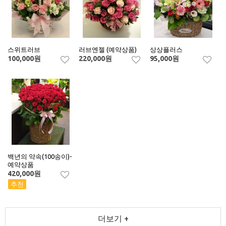
스위트러브
러브엔젤 (예약상품)
상상플러스
100,000
원
220,000
원
95,000
원
백년의 약속(100송이)-
예약상품
420,000
원
추천
더보기 +