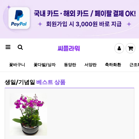
꽃바구니
꽃다발/상자
동양란
서양란
축하화환
근조
생일/기념일
베스트 상품