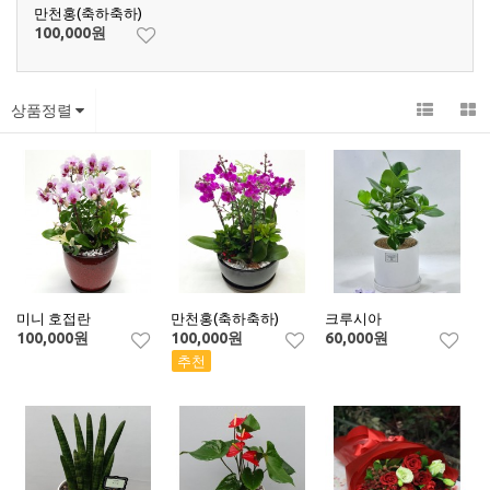
만천홍(축하축하)
100,000
원
상품정렬
미니 호접란
만천홍(축하축하)
크루시아
100,000
원
100,000
원
60,000
원
추천