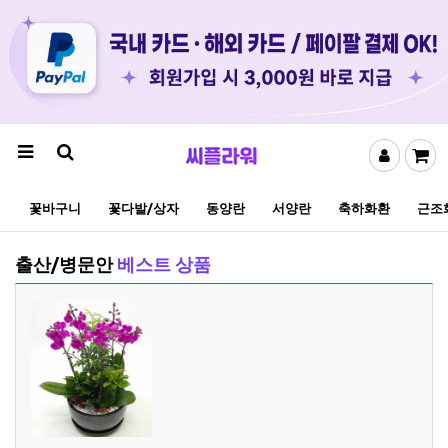
꽃바구니
꽃다발/상자
동양란
서양란
축하화환
근조
출산/병문안
베스트 상품