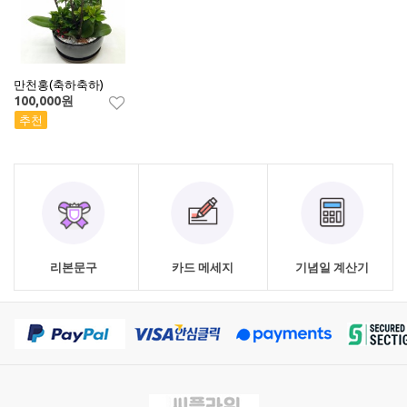
만천홍(축하축하)
100,000
원
추천
리본문구
카드 메세지
기념일 계산기