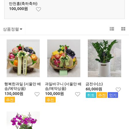
만천홍(축하축하)
100,000
원
상품정렬
행복한과일 (서울만 배
과일바구니 (서울만 배
금전수(소)
송/예약상품)
송/예약상품)
60,000
원
130,000
원
100,000
원
히트
추천
인기
추천
추천